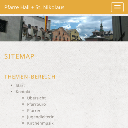
Pfarre Hall + St. Nikolaus
Navig
ein-/
SITEMAP
THEMEN-BEREICH
Start
Kontakt
Übersicht
Pfarrbüro
Pfarrer
Jugendleiterin
Kirchenmusik