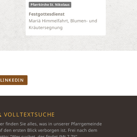
Pfarrkirche St. Nikolaus
Festgottesdienst
Mariä Himmelfahrt, Blumen- und
Kräutersegnung
LINKEDIN
VOLLTEXTSUCHE
er finden Sie alles, was in unserer Pfarrgemeinde
f den ersten Blick verborgen ist. Frei nach dem
tto: "Wer suchet, der findet (Mt 7,7)!"