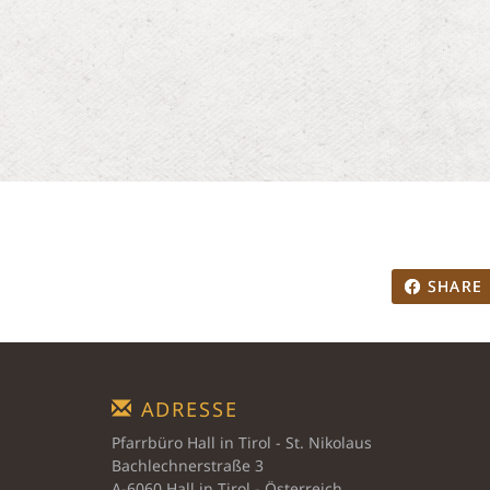
SHARE
ADRESSE
Pfarrbüro Hall in Tirol - St. Nikolaus
Bachlechnerstraße 3
A-6060 Hall in Tirol - Österreich