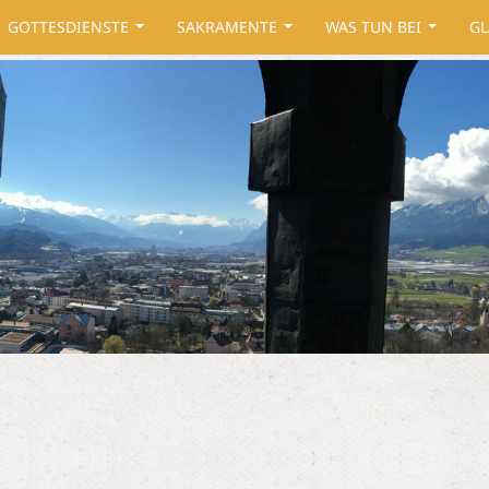
GOTTESDIENSTE
SAKRAMENTE
WAS TUN BEI
GL
...
...
...