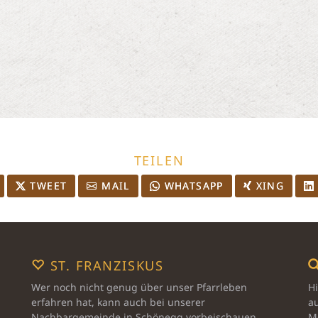
TEILEN
TWEET
MAIL
WHATSAPP
XING
ST. FRANZISKUS
Wer noch nicht genug über unser Pfarrleben
Hi
erfahren hat, kann auch bei unserer
au
Nachbargemeinde in Schönegg vorbeischauen ...
Mo